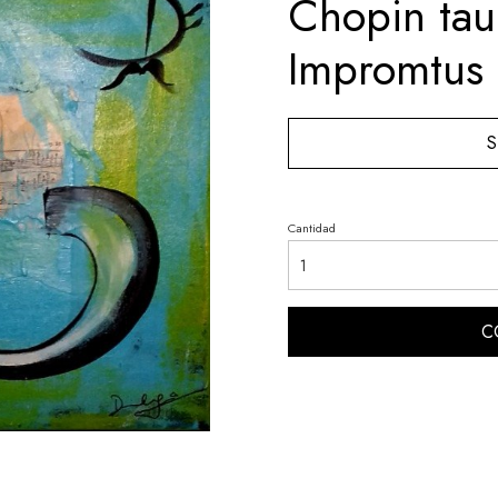
Chopin tau
Impromtus
S
Cantidad
C