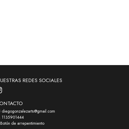
UESTRAS REDES SOCIALES
ONTACTO
diegogonzalezarts@gmail.com
1135901444
Botón de arrepentimiento