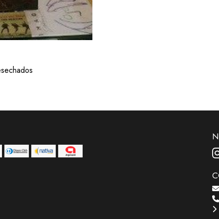
desechados
N
C