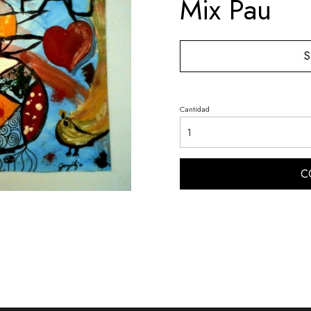
Mix Pau
S
Cantidad
C