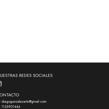
UESTRAS REDES SOCIALES
ONTACTO
diegogonzalezarts@gmail.com
1135901444