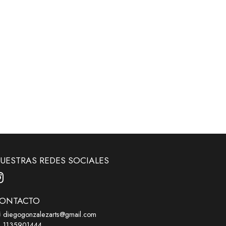
UESTRAS REDES SOCIALES
ONTACTO
diegogonzalezarts@gmail.com
1135901444