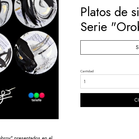
Platos de si
Serie "Oro
S
Cantidad
C
Orobroy" presentados en el