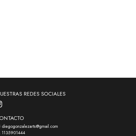
UESTRAS REDES SOCIALES
ONTACTO
diegogonzalezarts@gmail.com
1135901444