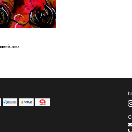
 americano
N
C