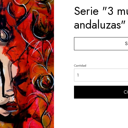
Serie "3 m
andaluzas"
S
Cantidad
C