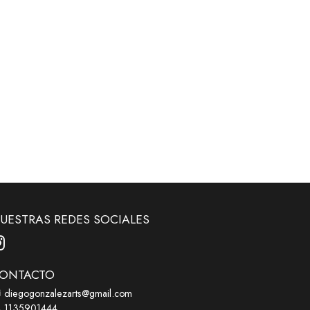
UESTRAS REDES SOCIALES
ONTACTO
diegogonzalezarts@gmail.com
1135901444