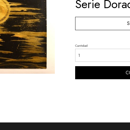
Serie Dorad
S
Cantidad
C