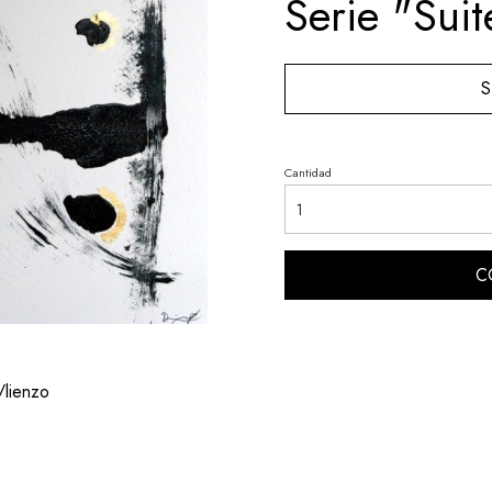
Serie "Suit
S
Cantidad
C
/lienzo