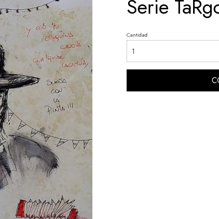
Serie TaRg
Cantidad
C