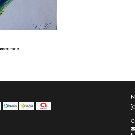
 americano
N
C