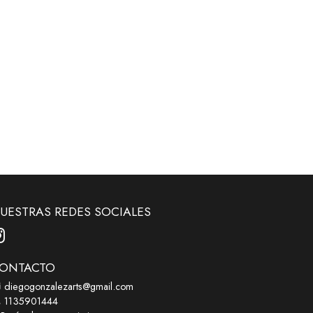
UESTRAS REDES SOCIALES
ONTACTO
diegogonzalezarts@gmail.com
1135901444