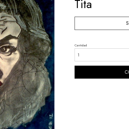
Tita
S
Cantidad
C