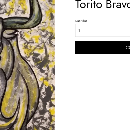
Torito Brav
Cantidad
C