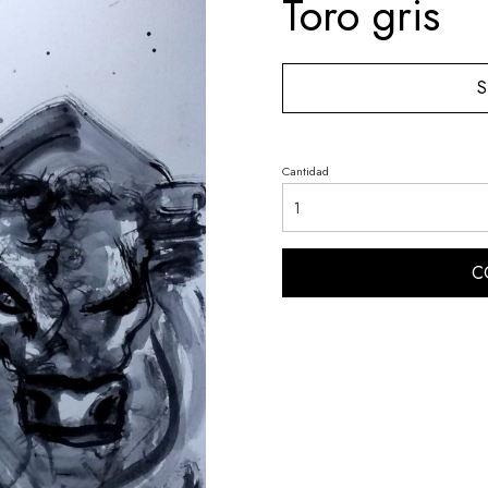
Toro gris
S
Cantidad
C