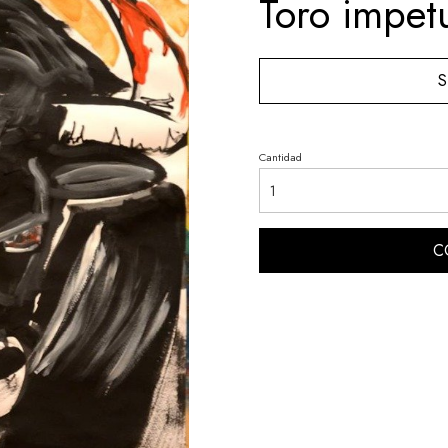
Toro impet
S
Cantidad
C